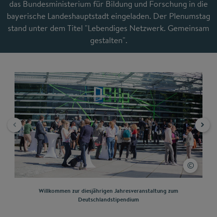
das Bundesministerium für Bildung und Forschung in die
bayerische Landeshauptstadt eingeladen. Der Plenumstag
stand unter dem Titel "Lebendiges Netzwerk. Gemeinsam
gestalten".
Willkommen zur diesjährigen Jahresveranstaltung zum
Gr
Deutschlandstipendium