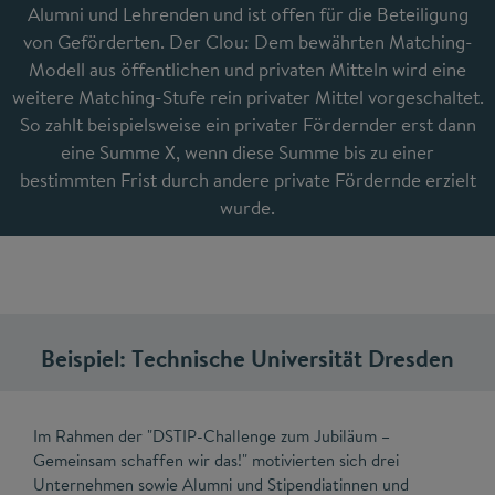
Alumni und Lehrenden und ist offen für die Beteiligung
von Geförderten. Der Clou: Dem bewährten Matching-
Modell aus öffentlichen und privaten Mitteln wird eine
weitere Matching-Stufe rein privater Mittel vorgeschaltet.
So zahlt beispielsweise ein privater Fördernder erst dann
eine Summe X, wenn diese Summe bis zu einer
bestimmten Frist durch andere private Fördernde erzielt
wurde.
Beispiel: Technische Universität Dresden
Im Rahmen der "DSTIP-Challenge zum Jubiläum –
Gemeinsam schaffen wir das!" motivierten sich drei
Unternehmen sowie Alumni und Stipendiatinnen und