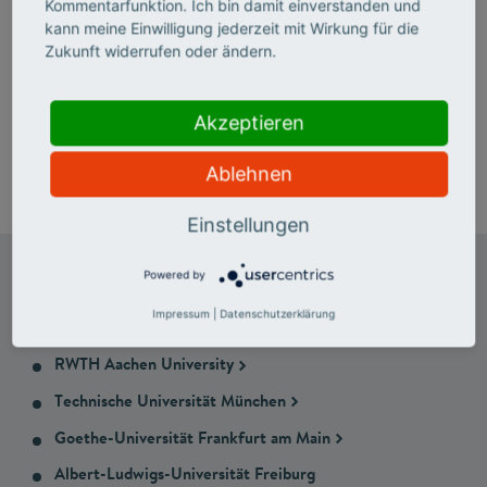
Kommentarfunktion. Ich bin damit einverstanden und
kann meine Einwilligung jederzeit mit Wirkung für die
Zukunft widerrufen oder ändern.
Akzeptieren
Ablehnen
Einstellungen
Powered by
Auch an weiteren Hochschulen gab es erfolgreich
durchgeführte Matching Challenges. Zum Beispiel:
Impressum
|
Datenschutzerklärung
RWTH Aachen University
Technische Universität München
Goethe-Universität Frankfurt am Main
Albert-Ludwigs-Universität Freiburg